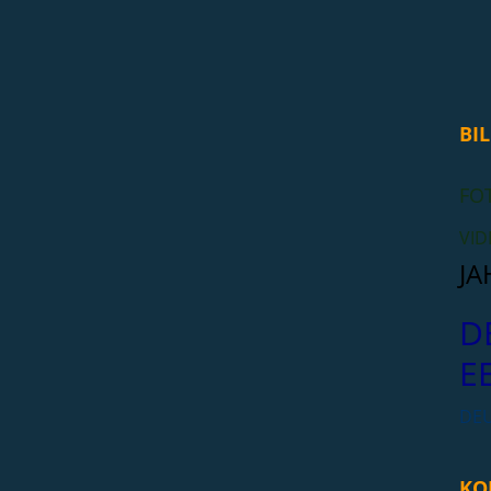
BIL
FO
VID
JA
D
E
DE
KO